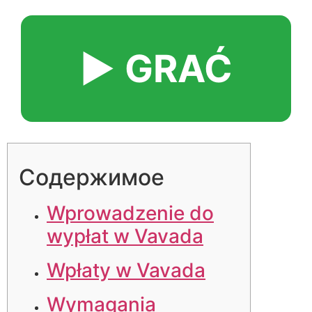
▶️ GRAĆ
Содержимое
Wprowadzenie do
wypłat w Vavada
Wpłaty w Vavada
Wymagania