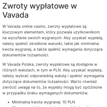
Zwroty wypłatowe w
Vavada
W Vavada online casino, zwroty wypłatowe są
kluczowym elementem, który pozwala użytkownikom
na wycofanie swoich wygranych. Aby uzyskać wypłatę,
należy spełnić określone warunki, takie jak minimalna
kwota wygranej, a także spełnić wymagania dotyczące
dokumentów tożsamości.
W Vavada Polska, zwroty wypłatowe są dostępne w
różnych walutach, w tym w PLN. Aby uzyskać wypłatę,
należy wybrać odpowiednią walutę i spełnić wymagania
dotyczące dokumentów tożsamości. Warto również
zwrócić uwagę na to, że wypłaty mogą być opóźnione
w przypadku braku wymaganych dokumentów.
Minimalna kwota wygranej: 10 PLN