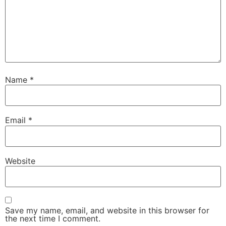
Name
*
Email
*
Website
Save my name, email, and website in this browser for
the next time I comment.