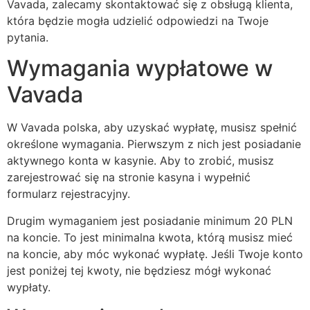
Vavada, zalecamy skontaktować się z obsługą klienta,
która będzie mogła udzielić odpowiedzi na Twoje
pytania.
Wymagania wypłatowe w
Vavada
W Vavada polska, aby uzyskać wypłatę, musisz spełnić
określone wymagania. Pierwszym z nich jest posiadanie
aktywnego konta w kasynie. Aby to zrobić, musisz
zarejestrować się na stronie kasyna i wypełnić
formularz rejestracyjny.
Drugim wymaganiem jest posiadanie minimum 20 PLN
na koncie. To jest minimalna kwota, którą musisz mieć
na koncie, aby móc wykonać wypłatę. Jeśli Twoje konto
jest poniżej tej kwoty, nie będziesz mógł wykonać
wypłaty.