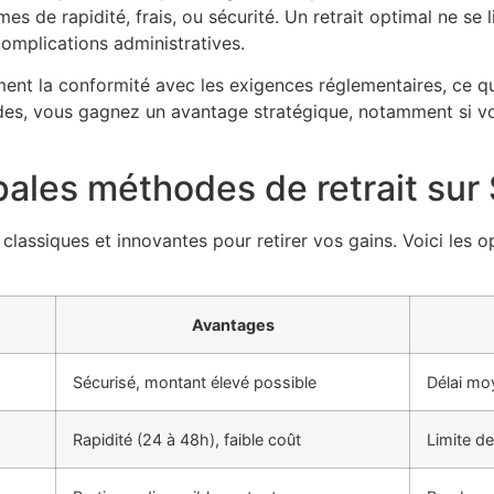
s de rapidité, frais, ou sécurité. Un retrait optimal ne se lim
s complications administratives.
nt la conformité avec les exigences réglementaires, ce qu
odes, vous gagnez un avantage stratégique, notamment si vo
ipales méthodes de retrait sur
lassiques et innovantes pour retirer vos gains. Voici les o
Avantages
Sécurisé, montant élevé possible
Délai mo
Rapidité (24 à 48h), faible coût
Limite de