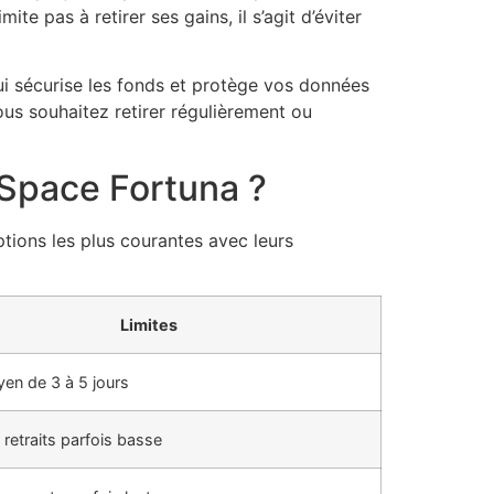
ite pas à retirer ses gains, il s’agit d’éviter
i sécurise les fonds et protège vos données
us souhaitez retirer régulièrement ou
 Space Fortuna ?
ptions les plus courantes avec leurs
Limites
yen de 3 à 5 jours
 retraits parfois basse