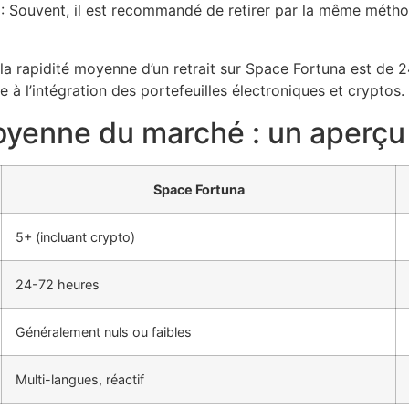
 Souvent, il est recommandé de retirer par la même méthode
: la rapidité moyenne d’un retrait sur Space Fortuna est de 
 l’intégration des portefeuilles électroniques et cryptos.
oyenne du marché : un aperçu
Space Fortuna
5+ (incluant crypto)
24-72 heures
Généralement nuls ou faibles
Multi-langues, réactif