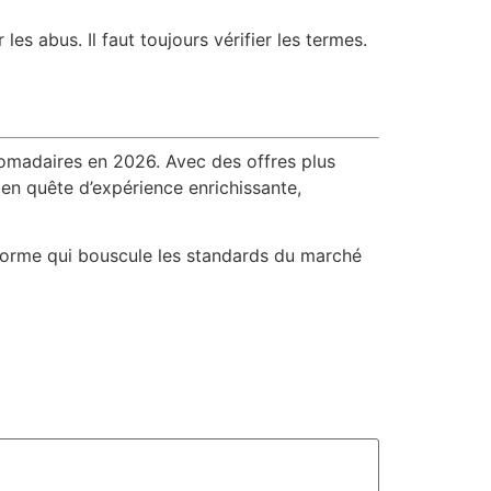
es abus. Il faut toujours vérifier les termes.
omadaires en 2026. Avec des offres plus
 en quête d’expérience enrichissante,
eforme qui bouscule les standards du marché