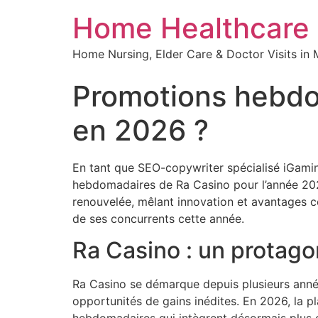
Home Healthcare 
Home Nursing, Elder Care & Doctor Visits in
Promotions hebdo
en 2026 ?
En tant que SEO-copywriter spécialisé iGamin
hebdomadaires de Ra Casino pour l’année 2026
renouvelée, mêlant innovation et avantages co
de ses concurrents cette année.
Ra Casino : un protago
Ra Casino se démarque depuis plusieurs années
opportunités de gains inédites. En 2026, la p