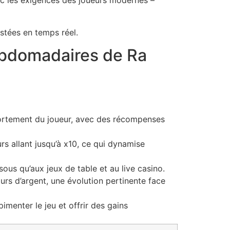
vec les exigences des joueurs modernes –
stées en temps réel.
ebdomadaires de Ra
mportement du joueur, avec des récompenses
urs allant jusqu’à x10, ce qui dynamise
ous qu’aux jeux de table et au live casino.
rs d’argent, une évolution pertinente face
menter le jeu et offrir des gains