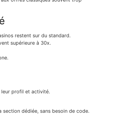
é
sinos restent sur du standard.
vent supérieure à 30x.
one.
ur profil et activité.
 section dédiée, sans besoin de code.