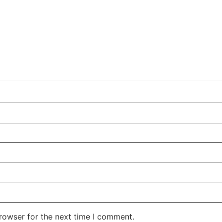
rowser for the next time I comment.