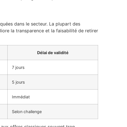
iquées dans le secteur. La plupart des
e la transparence et la faisabilité de retirer
Délai de validité
7 jours
5 jours
Immédiat
Selon challenge
 aux offres classiques souvent trop