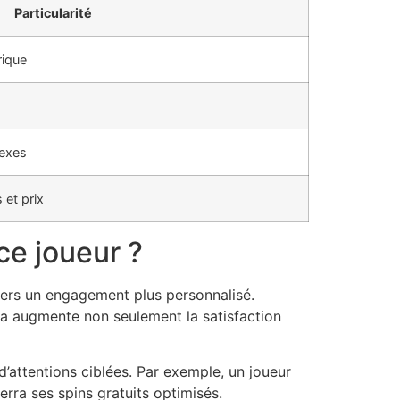
Particularité
rique
lexes
et prix
ce joueur ?
ers un engagement plus personnalisé.
la augmente non seulement la satisfaction
d’attentions ciblées. Par exemple, un joueur
erra ses spins gratuits optimisés.