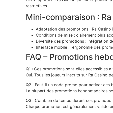
restrictives.
Mini-comparaison : R
Adaptation des promotions : Ra Casino 
Conditions de mise : clairement plus a
Diversité des promotions : intégration de
Interface mobile : l’ergonomie des promo
FAQ – Promotions heb
Q1 : Ces promotions sont-elles accessibles à 
Oui. Tous les joueurs inscrits sur Ra Casino p
Q2 : Faut-il un code promo pour activer ces 
La plupart des promotions hebdomadaires se 
Q3 : Combien de temps durent ces promotio
Chaque promotion est généralement valide entr