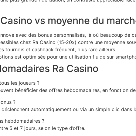
a Casino vs moyenne du march
innove avec des bonus personnalisés, là où beaucoup de ca
ccessibles chez Ra Casino (15-20x) contre une moyenne sou
s tournois et cashback fréquent, plus rare ailleurs.
tions est optimisée pour une utilisation fluide sur smartph
domadaires Ra Casino
tous les joueurs ?
euvent bénéficier des offres hebdomadaires, en fonction de le
bonus ?
déclenchent automatiquement ou via un simple clic dans la
ns hebdomadaires ?
e 5 et 7 jours, selon le type d’offre.