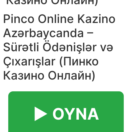
Pinco Online Kazino
Azərbaycanda –
Sürətli Ödənişlər və
Çıxarışlar (Пинко
Казино Онлайн)
▶️ OYNA