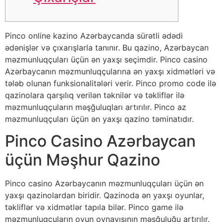
Pinco online kazino Azərbaycanda sürətli ədədi
ədənişlər və çıxarışlarla tanınır. Bu qazino, Azərbaycan
məzmunluqçuları üçün ən yaxşı seçimdir. Pinco casino
Azərbaycanın məzmunluqçularına ən yaxşı xidmətləri və
tələb olunan funksionalitələri verir. Pinco promo code ilə
qazinolara qarşılıq verilən təknilər və təkliflər ilə
məzmunluqçuların məşğuluqları artırılır. Pinco az
məzmunluqçuları üçün ən yaxşı qazino təminatıdır.
Pinco Casino Azərbaycan
üçün Məşhur Qazino
Pinco casino Azərbaycanın məzmunluqçuları üçün ən
yaxşı qazinolardan biridir. Qazinoda ən yaxşı oyunlar,
təkliflər və xidmətlər tapıla bilər. Pinco game ilə
məzmunluqçuların oyun oynayışının məşğuluğu artırılır.