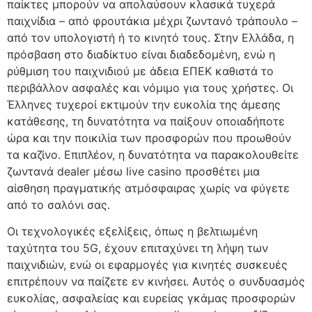
παίκτες μπορούν να απολαύσουν κλασικά τυχερά
παιχνίδια – από φρουτάκια μέχρι ζωντανό τράπουλο –
από τον υπολογιστή ή το κινητό τους. Στην Ελλάδα, η
πρόσβαση στο διαδίκτυο είναι διαδεδομένη, ενώ η
ρύθμιση του παιχνιδιού με άδεια ΕΠΕΚ καθιστά το
περιβάλλον ασφαλές και νόμιμο για τους χρήστες. Οι
Έλληνες τυχεροί εκτιμούν την ευκολία της άμεσης
κατάθεσης, τη δυνατότητα να παίξουν οποιαδήποτε
ώρα και την ποικιλία των προσφορών που προωθούν
τα καζίνο. Επιπλέον, η δυνατότητα να παρακολουθείτε
ζωντανά dealer μέσω live casino προσθέτει μια
αίσθηση πραγματικής ατμόσφαιρας χωρίς να φύγετε
από το σαλόνι σας.
Οι τεχνολογικές εξελίξεις, όπως η βελτιωμένη
ταχύτητα του 5G, έχουν επιταχύνει τη λήψη των
παιχνιδιών, ενώ οι εφαρμογές για κινητές συσκευές
επιτρέπουν να παίζετε εν κινήσει. Αυτός ο συνδυασμός
ευκολίας, ασφαλείας και ευρείας γκάμας προσφορών