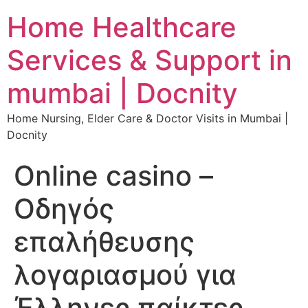
Home Healthcare
Services & Support in
mumbai | Docnity
Home Nursing, Elder Care & Doctor Visits in Mumbai |
Docnity
Online casino –
Οδηγός
επαλήθευσης
λογαριασμού για
Έλληνες παίκτες