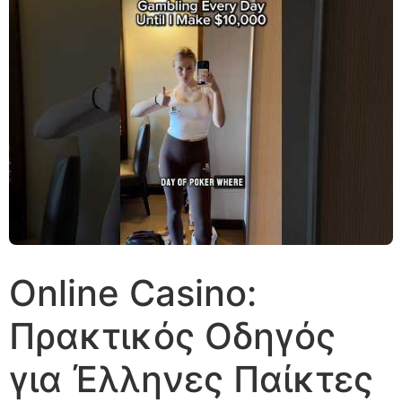
Online Casino:
Πρακτικός Οδηγός
για Έλληνες Παίκτες