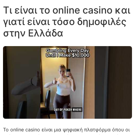
Τι είναι το online casino και
γιατί είναι τόσο δημοφιλές
στην Ελλάδα
Το online casino είναι μια ψηφιακή πλατφόρμα όπου οι