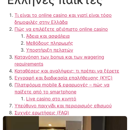
Τι είναι το online casino και γιατί είναι τόσο
δημοφιλές στην Ελλάδα
Πώς να επιλέξετε αξιόπιστο online casino
Άδεια και ασφάλεια
Μεθόδους πληρωμής
Υποστήριξη πελατών
Κατανόηση των bonus και των wagering
requirements
Καταθέσεις και αναλήψεις: τι πρέπει να ξέρετε
Εγγραφή και διαδικασία επαλήθευσης (KYC)
Πλατφόρμα mobile & εφαρμογές – πώς να
παίξετε από το smartphone
Live casino στο κινητό
Υπεύθυνο παιχνίδι και περιορισμός εθισμού
Συχνές ερωτήσεις (FAQ)