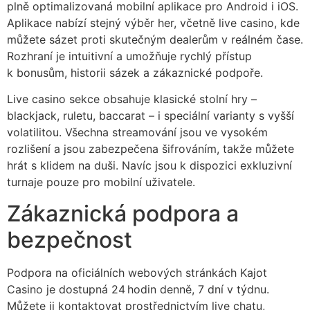
plně optimalizovaná mobilní aplikace pro Android i iOS.
Aplikace nabízí stejný výběr her, včetně live casino, kde
můžete sázet proti skutečným dealerům v reálném čase.
Rozhraní je intuitivní a umožňuje rychlý přístup
k bonusům, historii sázek a zákaznické podpoře.
Live casino sekce obsahuje klasické stolní hry –
blackjack, ruletu, baccarat – i speciální varianty s vyšší
volatilitou. Všechna streamování jsou ve vysokém
rozlišení a jsou zabezpečena šifrováním, takže můžete
hrát s klidem na duši. Navíc jsou k dispozici exkluzivní
turnaje pouze pro mobilní uživatele.
Zákaznická podpora a
bezpečnost
Podpora na oficiálních webových stránkách Kajot
Casino je dostupná 24 hodin denně, 7 dní v týdnu.
Můžete ji kontaktovat prostřednictvím live chatu,