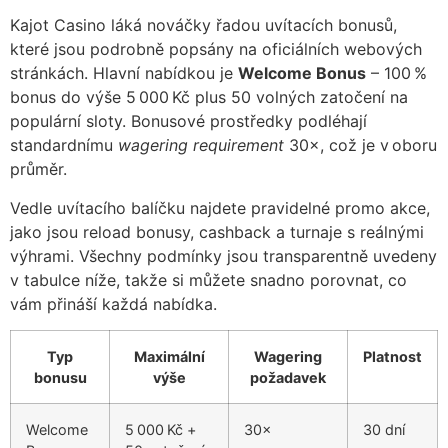
Kajot Casino láká nováčky řadou uvítacích bonusů,
které jsou podrobně popsány na oficiálních webových
stránkách. Hlavní nabídkou je
Welcome Bonus
– 100 %
bonus do výše 5 000 Kč plus 50 volných zatočení na
populární sloty. Bonusové prostředky podléhají
standardnímu
wagering requirement
30×, což je v oboru
průměr.
Vedle uvítacího balíčku najdete pravidelné promo akce,
jako jsou reload bonusy, cashback a turnaje s reálnými
výhrami. Všechny podmínky jsou transparentně uvedeny
v tabulce níže, takže si můžete snadno porovnat, co
vám přináší každá nabídka.
Typ
Maximální
Wagering
Platnost
bonusu
výše
požadavek
Welcome
5 000 Kč +
30×
30 dní