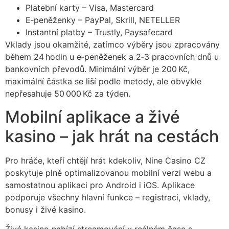
Platební karty – Visa, Mastercard
E‑peněženky – PayPal, Skrill, NETELLER
Instantní platby – Trustly, Paysafecard
Vklady jsou okamžité, zatímco výběry jsou zpracovány
během 24 hodin u e‑peněženek a 2‑3 pracovních dnů u
bankovních převodů. Minimální výběr je 200 Kč,
maximální částka se liší podle metody, ale obvykle
nepřesahuje 50 000 Kč za týden.
Mobilní aplikace a živé
kasino – jak hrát na cestách
Pro hráče, kteří chtějí hrát kdekoliv, Nine Casino CZ
poskytuje plně optimalizovanou mobilní verzi webu a
samostatnou aplikaci pro Android i iOS. Aplikace
podporuje všechny hlavní funkce – registraci, vklady,
bonusy i živé kasino.