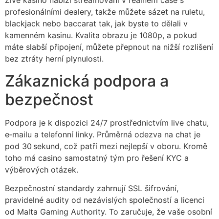
Živé kasino nabízí streamování v reálném čase s
profesionálními dealery, takže můžete sázet na ruletu,
blackjack nebo baccarat tak, jak byste to dělali v
kamenném kasinu. Kvalita obrazu je 1080p, a pokud
máte slabší připojení, můžete přepnout na nižší rozlišení
bez ztráty herní plynulosti.
Zákaznická podpora a
bezpečnost
Podpora je k dispozici 24/7 prostřednictvím live chatu,
e‑mailu a telefonní linky. Průměrná odezva na chat je
pod 30 sekund, což patří mezi nejlepší v oboru. Kromě
toho má casino samostatný tým pro řešení KYC a
výběrových otázek.
Bezpečnostní standardy zahrnují SSL šifrování,
pravidelné audity od nezávislých společností a licenci
od Malta Gaming Authority. To zaručuje, že vaše osobní