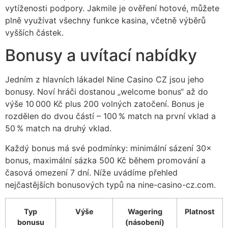
vytíženosti podpory. Jakmile je ověření hotové, můžete
plně využívat všechny funkce kasina, včetně výběrů
vyšších částek.
Bonusy a uvítací nabídky
Jedním z hlavních lákadel Nine Casino CZ jsou jeho
bonusy. Noví hráči dostanou „welcome bonus“ až do
výše 10 000 Kč plus 200 volných zatočení. Bonus je
rozdělen do dvou částí – 100 % match na první vklad a
50 % match na druhý vklad.
Každý bonus má své podmínky: minimální sázení 30×
bonus, maximální sázka 500 Kč během promování a
časová omezení 7 dní. Níže uvádíme přehled
nejčastějších bonusových typů na nine-casino-cz.com.
Typ
Výše
Wagering
Platnost
bonusu
(násobení)