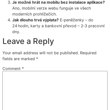
Je možné hrát na mobilu bez instalace aplikace?
Ano, mobilní verze webu funguje ve všech
moderních prohlížečích.
Jak dlouho trvá výplata?
E‑peněženky – do
24 hodin, karty a bankovní převod – 2‑3 pracovní
dny.
Leave a Reply
Your email address will not be published.
Required
fields are marked
*
Comment
*