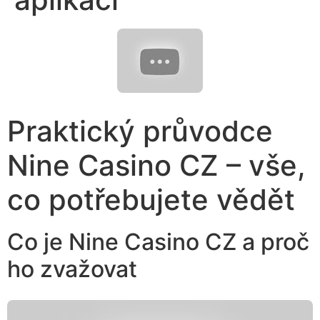
Praktický průvodce
Nine Casino CZ – vše,
co potřebujete vědět
Co je Nine Casino CZ a proč
ho zvažovat