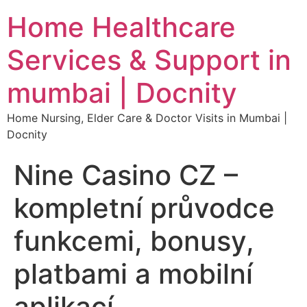
Home Healthcare
Services & Support in
mumbai | Docnity
Home Nursing, Elder Care & Doctor Visits in Mumbai |
Docnity
Nine Casino CZ –
kompletní průvodce
funkcemi, bonusy,
platbami a mobilní
aplikací