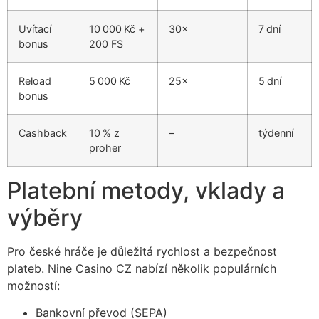
Uvítací
10 000 Kč +
30×
7 dní
bonus
200 FS
Reload
5 000 Kč
25×
5 dní
bonus
Cashback
10 % z
–
týdenní
proher
Platební metody, vklady a
výběry
Pro české hráče je důležitá rychlost a bezpečnost
plateb. Nine Casino CZ nabízí několik populárních
možností:
Bankovní převod (SEPA)