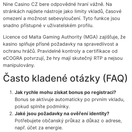
Nine Casino CZ bere odpovědné hraní vážně. Na
stránkách najdete nástroje jako limity vkladů, časové
omezení a možnost sebevyloučení. Tyto funkce jsou
snadno přístupné v uživatelském profilu.
Licence od Malta Gaming Authority (MGA) zajišťuje, že
kasino splňuje přísné požadavky na spravedlivost a
ochranu hráčů. Pravidelné kontroly a certifikace od
eCOGRA potvrzují, že hry mají skutečný RTP a nejsou
manipulovány.
Často kladené otázky (FAQ)
Jak rychle mohu získat bonus po registraci?
Bonus se aktivuje automaticky po prvním vkladu,
pokud splníte podmínky.
Jaké jsou požadavky na ověření identity?
Potřebujete občanský průkaz a důkaz o adrese,
např. účet za energie.