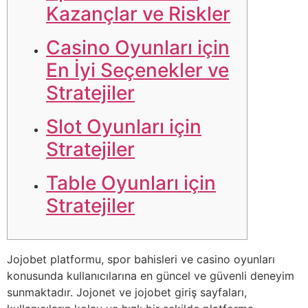
Kazançlar ve Riskler
Casino Oyunları için
En İyi Seçenekler ve
Stratejiler
Slot Oyunları için
Stratejiler
Table Oyunları için
Stratejiler
Jojobet platformu, spor bahisleri ve casino oyunları
konusunda kullanıcılarına en güncel ve güvenli deneyim
sunmaktadır. Jojonet ve jojobet giriş sayfaları,