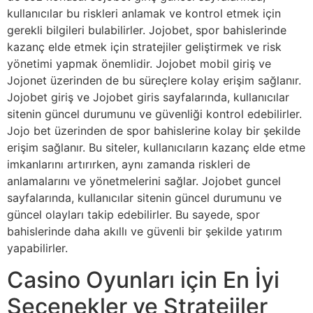
kullanıcılar bu riskleri anlamak ve kontrol etmek için
gerekli bilgileri bulabilirler. Jojobet, spor bahislerinde
kazanç elde etmek için stratejiler geliştirmek ve risk
yönetimi yapmak önemlidir. Jojobet mobil giriş ve
Jojonet üzerinden de bu süreçlere kolay erişim sağlanır.
Jojobet giriş ve Jojobet giris sayfalarında, kullanıcılar
sitenin güncel durumunu ve güvenliği kontrol edebilirler.
Jojo bet üzerinden de spor bahislerine kolay bir şekilde
erişim sağlanır. Bu siteler, kullanıcıların kazanç elde etme
imkanlarını artırırken, aynı zamanda riskleri de
anlamalarını ve yönetmelerini sağlar. Jojobet guncel
sayfalarında, kullanıcılar sitenin güncel durumunu ve
güncel olayları takip edebilirler. Bu sayede, spor
bahislerinde daha akıllı ve güvenli bir şekilde yatırım
yapabilirler.
Casino Oyunları için En İyi
Seçenekler ve Stratejiler