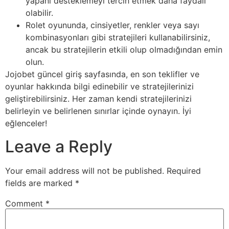
yapanı desteklemeyi tercih etmek daha faydalı
olabilir.
Rolet oyununda, cinsiyetler, renkler veya sayı
kombinasyonları gibi stratejileri kullanabilirsiniz,
ancak bu stratejilerin etkili olup olmadığından emin
olun.
Jojobet güncel giriş sayfasında, en son teklifler ve
oyunlar hakkında bilgi edinebilir ve stratejilerinizi
geliştirebilirsiniz. Her zaman kendi stratejilerinizi
belirleyin ve belirlenen sınırlar içinde oynayın. İyi
eğlenceler!
Leave a Reply
Your email address will not be published.
Required
fields are marked
*
Comment
*