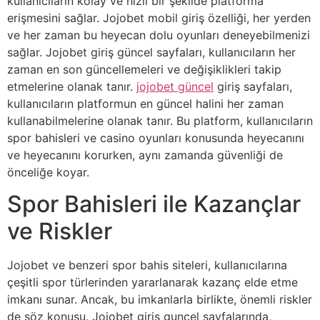
kullanıcıların kolay ve hızlı bir şekilde platforma
erişmesini sağlar. Jojobet mobil giriş özelliği, her yerden
ve her zaman bu heyecan dolu oyunları deneyebilmenizi
sağlar. Jojobet giriş güncel sayfaları, kullanıcıların her
zaman en son güncellemeleri ve değişiklikleri takip
etmelerine olanak tanır.
jojobet güncel
giriş sayfaları,
kullanıcıların platformun en güncel halini her zaman
kullanabilmelerine olanak tanır. Bu platform, kullanıcıların
spor bahisleri ve casino oyunları konusunda heyecanını
ve heyecanını korurken, aynı zamanda güvenliği de
önceliğe koyar.
Spor Bahisleri ile Kazançlar
ve Riskler
Jojobet ve benzeri spor bahis siteleri, kullanıcılarına
çeşitli spor türlerinden yararlanarak kazanç elde etme
imkanı sunar. Ancak, bu imkanlarla birlikte, önemli riskler
de söz konusu. Jojobet giriş guncel sayfalarında,