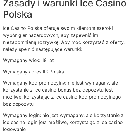
Zasady i warunki Ice Casino
Polska
Ice Casino Polska oferuje swoim klientom szeroki
wybór gier hazardowych, aby zapewnić im
niezapomnianą rozrywkę. Aby móc korzystać z oferty,
należy spełnić następujące warunki:
Wymagany wiek: 18 lat
Wymagany adres IP: Polska
Wymagany kod promocyjny: nie jest wymagany, ale
korzystanie z ice casino bonus bez depozytu jest
możliwe, korzystając z ice casino kod promocyjnego
bez depozytu
Wymagany login: nie jest wymagany, ale korzystanie z
ice casino login jest możliwe, korzystając z ice casino
logowanie