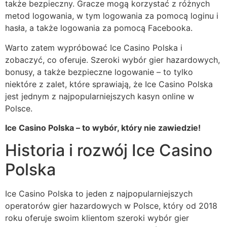
także bezpieczny. Gracze mogą korzystać z różnych
metod logowania, w tym logowania za pomocą loginu i
hasła, a także logowania za pomocą Facebooka.
Warto zatem wypróbować Ice Casino Polska i
zobaczyć, co oferuje. Szeroki wybór gier hazardowych,
bonusy, a także bezpieczne logowanie – to tylko
niektóre z zalet, które sprawiają, że Ice Casino Polska
jest jednym z najpopularniejszych kasyn online w
Polsce.
Ice Casino Polska – to wybór, który nie zawiedzie!
Historia i rozwój Ice Casino
Polska
Ice Casino Polska to jeden z najpopularniejszych
operatorów gier hazardowych w Polsce, który od 2018
roku oferuje swoim klientom szeroki wybór gier