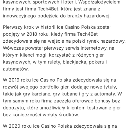
kasynowych, sportowych i loterii. Współzałożycielem
firmy jest firma Tech4Bet, która jest znana z
innowacyjnego podejścia do branży hazardowej.
Pierwszy krok w historii Ice Casino Polska został
podjęty w 2018 roku, kiedy firma Tech4Bet
zdecydowała się na wejście na polski rynek hazardowy.
Wówczas powstał pierwszy serwis internetowy, na
którym klienci mogli korzystać z różnych gier
kasynowych, w tym rulety, blackjacka, pokeru i
automatów.
W 2019 roku Ice Casino Polska zdecydowała się na
rozwój swojego portfolio gier, dodając nowe tytuły,
takie jak gry karciane, gry kubane i gry z automaty. W
tym samym roku firma zaczęła oferować bonusy bez
depozytu, które umożliwiały klientom testowanie gier
bez konieczności wpłaty środków.
W 2020 roku Ice Casino Polska zdecydowała się na