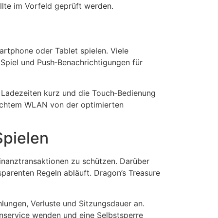
lte im Vorfeld geprüft werden.
artphone oder Tablet spielen. Viele
s Spiel und Push‑Benachrichtigungen für
e Ladezeiten kurz und die Touch‑Bedienung
chlechtem WLAN von der optimierten
Spielen
inanztransaktionen zu schützen. Darüber
sparenten Regeln abläuft. Dragon’s Treasure
ahlungen, Verluste und Sitzungsdauer an.
denservice wenden und eine Selbstsperre