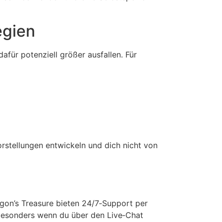
egien
dafür potenziell größer ausfallen. Für
rstellungen entwickeln und dich nicht von
agon’s Treasure bieten 24/7‑Support per
, besonders wenn du über den Live‑Chat