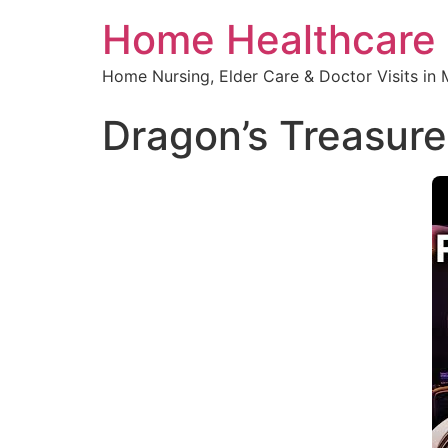
Home Healthcare 
Home Nursing, Elder Care & Doctor Visits in
Dragon’s Treasur