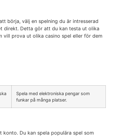
tt börja, välj en spelning du är intresserad
 direkt. Detta gör att du kan testa ut olika
 vill prova ut olika casino spel eller för dem
iska
Spela med elektroniska pengar som
funkar på många platser.
tt konto. Du kan spela populära spel som