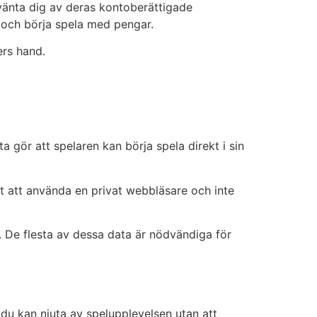
rvänta dig av deras kontoberättigade
o och börja spela med pengar.
ers hand.
 gör att spelaren kan börja spela direkt i sin
t att använda en privat webbläsare och inte
. De flesta av dessa data är nödvändiga för
 du kan njuta av spelupplevelsen utan att