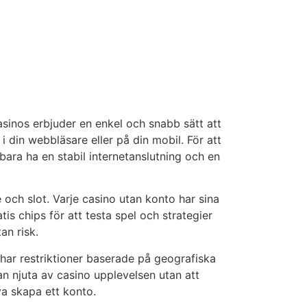
casinos erbjuder en enkel och snabb sätt att
i din webbläsare eller på din mobil. För att
bara ha en stabil internetanslutning och en
e och slot. Varje casino utan konto har sina
tis chips för att testa spel och strategier
an risk.
r har restriktioner baserade på geografiska
an njuta av casino upplevelsen utan att
va skapa ett konto.