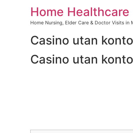
Home Healthcare 
Home Nursing, Elder Care & Doctor Visits in
Casino utan konto
Casino utan konto