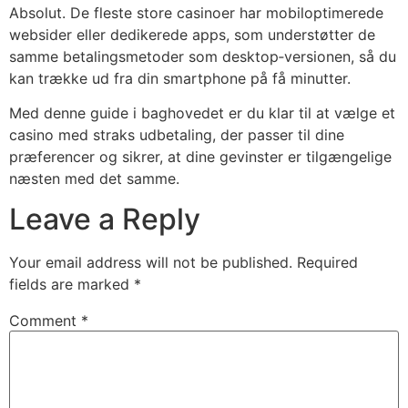
Absolut. De fleste store casinoer har mobiloptimerede
websider eller dedikerede apps, som understøtter de
samme betalingsmetoder som desktop‑versionen, så du
kan trække ud fra din smartphone på få minutter.
Med denne guide i baghovedet er du klar til at vælge et
casino med straks udbetaling, der passer til dine
præferencer og sikrer, at dine gevinster er tilgængelige
næsten med det samme.
Leave a Reply
Your email address will not be published.
Required
fields are marked
*
Comment
*