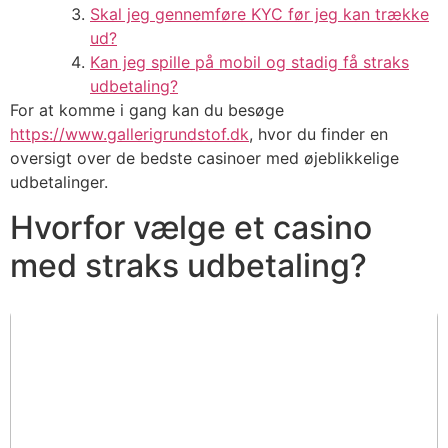
Skal jeg gennemføre KYC før jeg kan trække
ud?
Kan jeg spille på mobil og stadig få straks
udbetaling?
For at komme i gang kan du besøge
https://www.gallerigrundstof.dk
, hvor du finder en
oversigt over de bedste casinoer med øjeblikkelige
udbetalinger.
Hvorfor vælge et casino
med straks udbetaling?