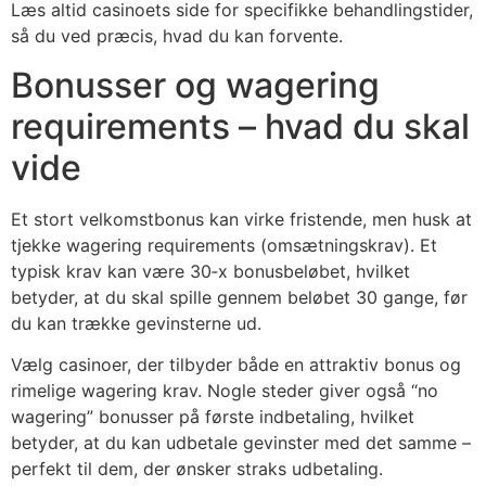
Læs altid casinoets side for specifikke behandlingstider,
så du ved præcis, hvad du kan forvente.
Bonusser og wagering
requirements – hvad du skal
vide
Et stort velkomstbonus kan virke fristende, men husk at
tjekke wagering requirements (omsætningskrav). Et
typisk krav kan være 30‑x bonusbeløbet, hvilket
betyder, at du skal spille gennem beløbet 30 gange, før
du kan trække gevinsterne ud.
Vælg casinoer, der tilbyder både en attraktiv bonus og
rimelige wagering krav. Nogle steder giver også “no
wagering” bonusser på første indbetaling, hvilket
betyder, at du kan udbetale gevinster med det samme –
perfekt til dem, der ønsker straks udbetaling.