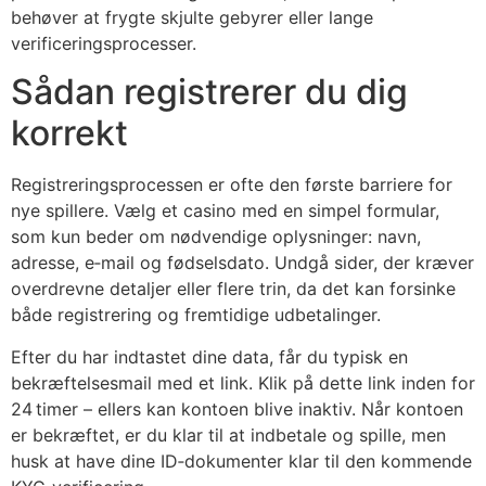
behøver at frygte skjulte gebyrer eller lange
verificeringsprocesser.
Sådan registrerer du dig
korrekt
Registreringsprocessen er ofte den første barriere for
nye spillere. Vælg et casino med en simpel formular,
som kun beder om nødvendige oplysninger: navn,
adresse, e‑mail og fødselsdato. Undgå sider, der kræver
overdrevne detaljer eller flere trin, da det kan forsinke
både registrering og fremtidige udbetalinger.
Efter du har indtastet dine data, får du typisk en
bekræftelsesmail med et link. Klik på dette link inden for
24 timer – ellers kan kontoen blive inaktiv. Når kontoen
er bekræftet, er du klar til at indbetale og spille, men
husk at have dine ID‑dokumenter klar til den kommende