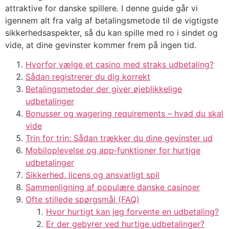
attraktive for danske spillere. I denne guide går vi
igennem alt fra valg af betalingsmetode til de vigtigste
sikkerhedsaspekter, så du kan spille med ro i sindet og
vide, at dine gevinster kommer frem på ingen tid.
Hvorfor vælge et casino med straks udbetaling?
Sådan registrerer du dig korrekt
Betalingsmetoder der giver øjeblikkelige
udbetalinger
Bonusser og wagering requirements – hvad du skal
vide
Trin for trin: Sådan trækker du dine gevinster ud
Mobiloplevelse og app‑funktioner for hurtige
udbetalinger
Sikkerhed, licens og ansvarligt spil
Sammenligning af populære danske casinoer
Ofte stillede spørgsmål (FAQ)
Hvor hurtigt kan jeg forvente en udbetaling?
Er der gebyrer ved hurtige udbetalinger?