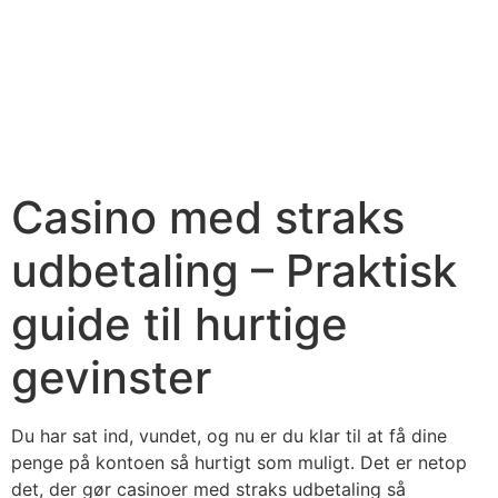
Casino med straks
udbetaling – Praktisk
guide til hurtige
gevinster
Du har sat ind, vundet, og nu er du klar til at få dine
penge på kontoen så hurtigt som muligt. Det er netop
det, der gør casinoer med straks udbetaling så