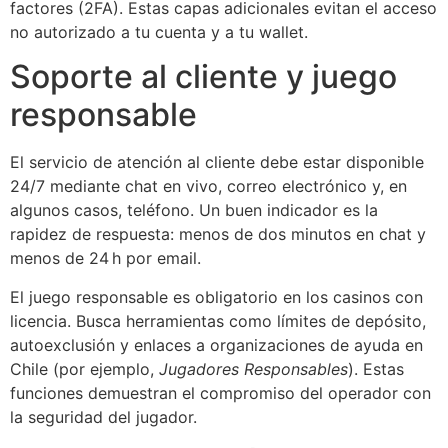
factores (2FA). Estas capas adicionales evitan el acceso
no autorizado a tu cuenta y a tu wallet.
Soporte al cliente y juego
responsable
El servicio de atención al cliente debe estar disponible
24/7 mediante chat en vivo, correo electrónico y, en
algunos casos, teléfono. Un buen indicador es la
rapidez de respuesta: menos de dos minutos en chat y
menos de 24 h por email.
El juego responsable es obligatorio en los casinos con
licencia. Busca herramientas como límites de depósito,
autoexclusión y enlaces a organizaciones de ayuda en
Chile (por ejemplo,
Jugadores Responsables
). Estas
funciones demuestran el compromiso del operador con
la seguridad del jugador.