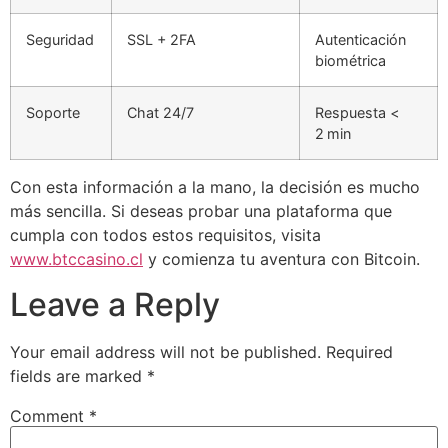
Seguridad
SSL + 2FA
Autenticación
biométrica
Soporte
Chat 24/7
Respuesta <
2 min
Con esta información a la mano, la decisión es mucho
más sencilla. Si deseas probar una plataforma que
cumpla con todos estos requisitos, visita
www.btccasino.cl
y comienza tu aventura con Bitcoin.
Leave a Reply
Your email address will not be published.
Required
fields are marked
*
Comment
*