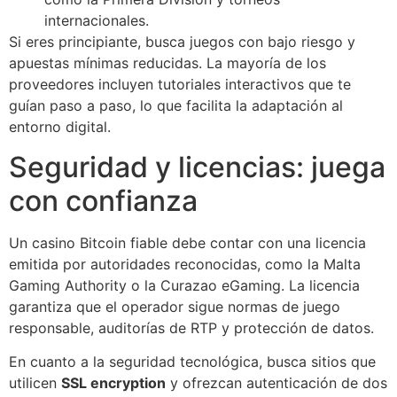
internacionales.
Si eres principiante, busca juegos con bajo riesgo y
apuestas mínimas reducidas. La mayoría de los
proveedores incluyen tutoriales interactivos que te
guían paso a paso, lo que facilita la adaptación al
entorno digital.
Seguridad y licencias: juega
con confianza
Un casino Bitcoin fiable debe contar con una licencia
emitida por autoridades reconocidas, como la Malta
Gaming Authority o la Curazao eGaming. La licencia
garantiza que el operador sigue normas de juego
responsable, auditorías de RTP y protección de datos.
En cuanto a la seguridad tecnológica, busca sitios que
utilicen
SSL encryption
y ofrezcan autenticación de dos