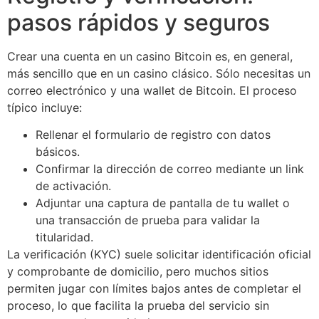
pasos rápidos y seguros
Crear una cuenta en un casino Bitcoin es, en general,
más sencillo que en un casino clásico. Sólo necesitas un
correo electrónico y una wallet de Bitcoin. El proceso
típico incluye:
Rellenar el formulario de registro con datos
básicos.
Confirmar la dirección de correo mediante un link
de activación.
Adjuntar una captura de pantalla de tu wallet o
una transacción de prueba para validar la
titularidad.
La verificación (KYC) suele solicitar identificación oficial
y comprobante de domicilio, pero muchos sitios
permiten jugar con límites bajos antes de completar el
proceso, lo que facilita la prueba del servicio sin