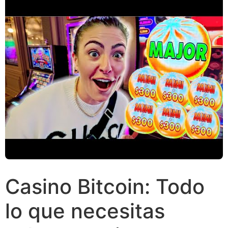
Casino Bitcoin: Todo
lo que necesitas