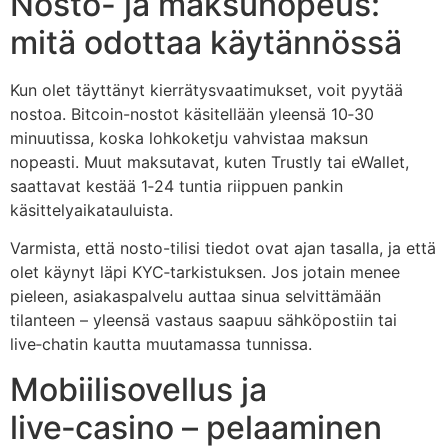
Nosto- ja maksunopeus:
mitä odottaa käytännössä
Kun olet täyttänyt kierrätysvaatimukset, voit pyytää
nostoa. Bitcoin-nostot käsitellään yleensä 10‑30
minuutissa, koska lohkoketju vahvistaa maksun
nopeasti. Muut maksutavat, kuten Trustly tai eWallet,
saattavat kestää 1‑24 tuntia riippuen pankin
käsittelyaikatauluista.
Varmista, että nosto-tilisi tiedot ovat ajan tasalla, ja että
olet käynyt läpi KYC‑tarkistuksen. Jos jotain menee
pieleen, asiakaspalvelu auttaa sinua selvittämään
tilanteen – yleensä vastaus saapuu sähköpostiin tai
live‑chatin kautta muutamassa tunnissa.
Mobiilisovellus ja
live‑casino – pelaaminen