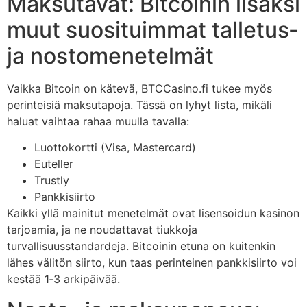
Maksutavat: Bitcoinin lisäksi
muut suosituimmat talletus‑
ja nostomenetelmät
Vaikka Bitcoin on kätevä, BTCCasino.fi tukee myös
perinteisiä maksutapoja. Tässä on lyhyt lista, mikäli
haluat vaihtaa rahaa muulla tavalla:
Luottokortti (Visa, Mastercard)
Euteller
Trustly
Pankkisiirto
Kaikki yllä mainitut menetelmät ovat lisensoidun kasinon
tarjoamia, ja ne noudattavat tiukkoja
turvallisuusstandardeja. Bitcoinin etuna on kuitenkin
lähes välitön siirto, kun taas perinteinen pankkisiirto voi
kestää 1‑3 arkipäivää.