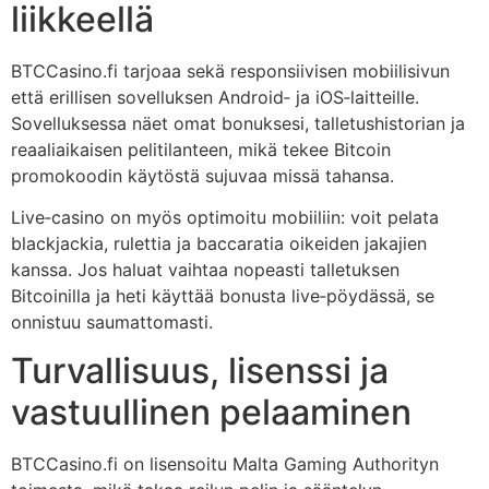
liikkeellä
BTCCasino.fi tarjoaa sekä responsiivisen mobiilisivun
että erillisen sovelluksen Android‑ ja iOS‑laitteille.
Sovelluksessa näet omat bonuksesi, talletushistorian ja
reaaliaikaisen pelitilanteen, mikä tekee Bitcoin
promokoodin käytöstä sujuvaa missä tahansa.
Live‑casino on myös optimoitu mobiiliin: voit pelata
blackjackia, rulettia ja baccaratia oikeiden jakajien
kanssa. Jos haluat vaihtaa nopeasti talletuksen
Bitcoinilla ja heti käyttää bonusta live‑pöydässä, se
onnistuu saumattomasti.
Turvallisuus, lisenssi ja
vastuullinen pelaaminen
BTCCasino.fi on lisensoitu Malta Gaming Authorityn