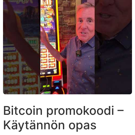
Bitcoin promokoodi –
Käytännön opas